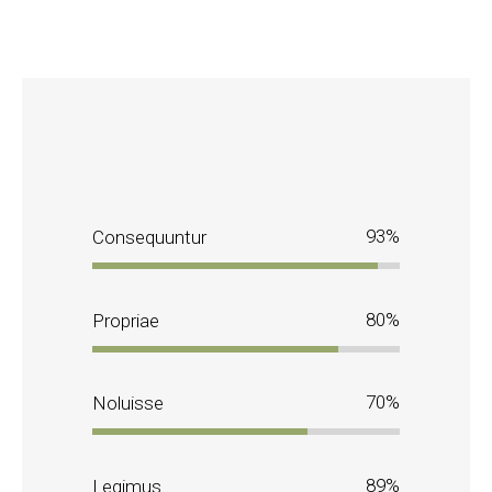
93
Consequuntur
80
Propriae
70
Noluisse
89
Legimus