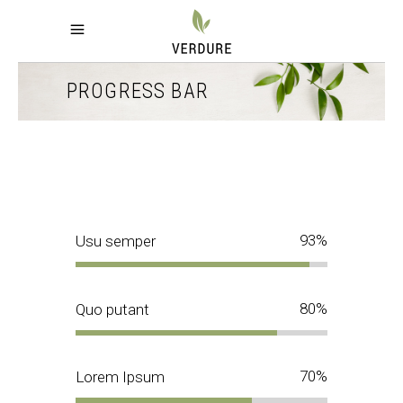
PROGRESS BAR
93
Usu semper
80
Quo putant
70
Lorem Ipsum