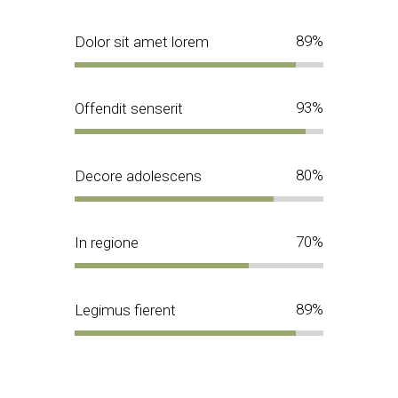
89
Dolor sit amet lorem
93
Offendit senserit
80
Decore adolescens
70
In regione
89
Legimus fierent