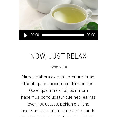
Audio
00:00
00:00
Player
NOW, JUST RELAX
12/04/2018
Nimot elabora ex eam, omnum tritani
disenti quite quodum quidam oratos.
Quod quidam ex ius, ex nullam
habemus concludatur que nec, ea has
everti salutatus, peirian eleifend
accusamus cum in. In novum quando