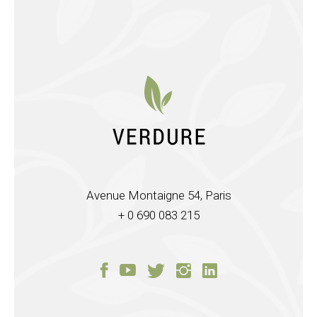
Avenue Montaigne 54, Paris
+ 0 690 083 215