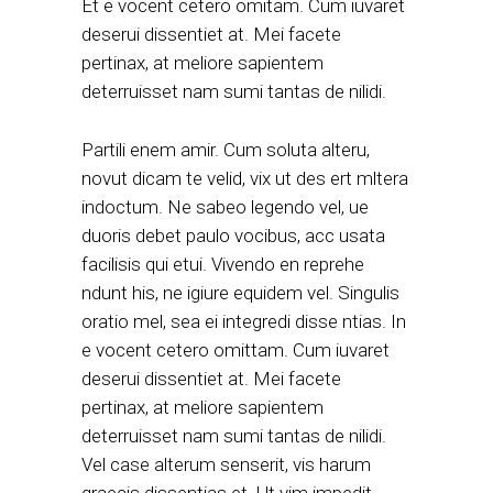
Et e vocent cetero omitam. Cum iuvaret
deserui dissentiet at. Mei facete
pertinax, at meliore sapientem
deterruisset nam sumi tantas de nilidi.
Partili enem amir. Cum soluta alteru,
novut dicam te velid, vix ut des ert mltera
indoctum. Ne sabeo legendo vel, ue
duoris debet paulo vocibus, acc usata
facilisis qui etui. Vivendo en reprehe
ndunt his, ne igiure equidem vel. Singulis
oratio mel, sea ei integredi disse ntias. In
e vocent cetero omittam. Cum iuvaret
deserui dissentiet at. Mei facete
pertinax, at meliore sapientem
deterruisset nam sumi tantas de nilidi.
Vel case alterum senserit, vis harum