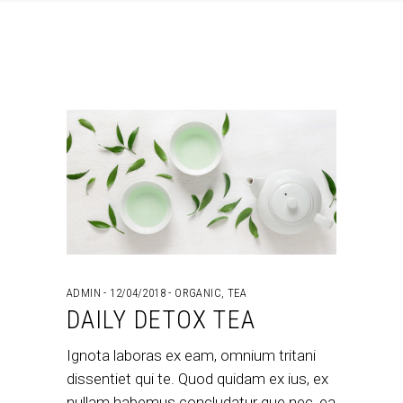
ADMIN
12/04/2018
ORGANIC
,
TEA
DAILY DETOX TEA
Ignota laboras ex eam, omnium tritani
dissentiet qui te. Quod quidam ex ius, ex
nullam habemus concludatur que nec, ea