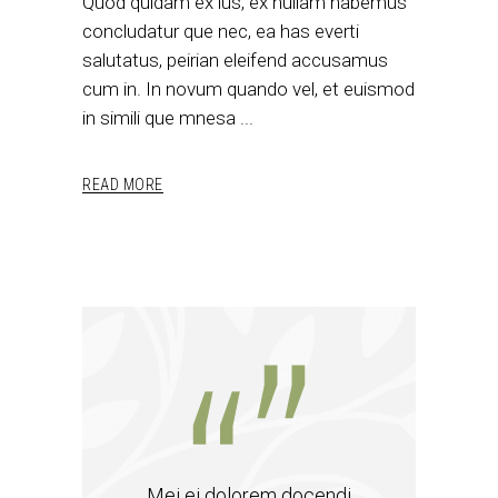
Quod quidam ex ius, ex nullam habemus
concludatur que nec, ea has everti
salutatus, peirian eleifend accusamus
cum in. In novum quando vel, et euismod
in simili que mnesa
READ MORE
Mei ei dolorem docendi