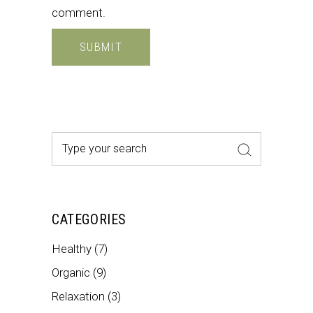
comment.
Search
for:
CATEGORIES
Healthy
(7)
Organic
(9)
Relaxation
(3)