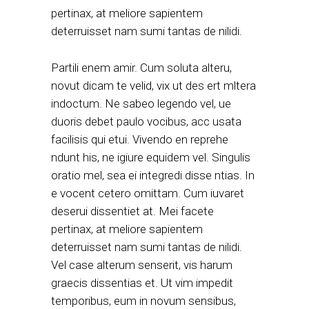
pertinax, at meliore sapientem
deterruisset nam sumi tantas de nilidi.
Partili enem amir. Cum soluta alteru,
novut dicam te velid, vix ut des ert mltera
indoctum. Ne sabeo legendo vel, ue
duoris debet paulo vocibus, acc usata
facilisis qui etui. Vivendo en reprehe
ndunt his, ne igiure equidem vel. Singulis
oratio mel, sea ei integredi disse ntias. In
e vocent cetero omittam. Cum iuvaret
deserui dissentiet at. Mei facete
pertinax, at meliore sapientem
deterruisset nam sumi tantas de nilidi.
Vel case alterum senserit, vis harum
graecis dissentias et. Ut vim impedit
temporibus, eum in novum sensibus,