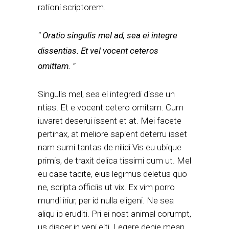
rationi scriptorem.
Oratio singulis mel ad, sea ei integre
dissentias. Et vel vocent ceteros
omittam.
Singulis mel, sea ei integredi disse un
ntias. Et e vocent cetero omitam. Cum
iuvaret deserui issent et at. Mei facete
pertinax, at meliore sapient deterru isset
nam sumi tantas de nilidi Vis eu ubique
primis, de traxit delica tissimi cum ut. Mel
eu case tacite, eius legimus deletus quo
ne, scripta officiis ut vix. Ex vim porro
mundi iriur, per id nulla eligeni. Ne sea
aliqu ip eruditi. Pri ei nost animal corumpt,
us discer in veni eiti. Legere denie mean.